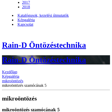
2017
2018
Katalógusok, kezelési útmutatók
Képgaléria
Kapcsolat
Rain-D Öntözéstechnika
Rain-D Öntözéstechnika
Kezdőlap
Képgaléria
mikroöntözés
mikroöntözés szamócának 5
mikroöntözés
mikroöntözés szamócának 5