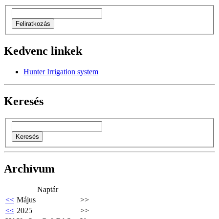
Kedvenc linkek
Hunter Irrigation system
Keresés
Archívum
Naptár
<<
Május
>>
<<
2025
>>