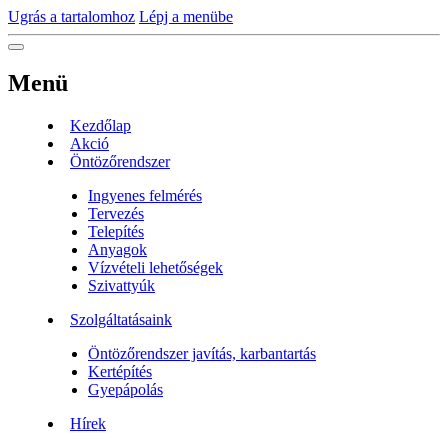
Ugrás a tartalomhoz
Lépj a menübe
Menü
Kezdőlap
Akció
Öntözőrendszer
Ingyenes felmérés
Tervezés
Telepítés
Anyagok
Vízvételi lehetőségek
Szivattyúk
Szolgáltatásaink
Öntözőrendszer javítás, karbantartás
Kertépítés
Gyepápolás
Hírek