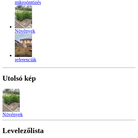
mikroöntözés
Növények
referenciák
Utolsó kép
Növények
Levelezőlista