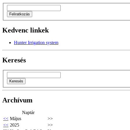
Kedvenc linkek
Hunter Irrigation system
Keresés
Archívum
Naptár
<<
Május
>>
<<
2025
>>