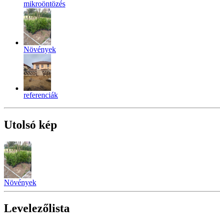
mikroöntözés
Növények
referenciák
Utolsó kép
Növények
Levelezőlista