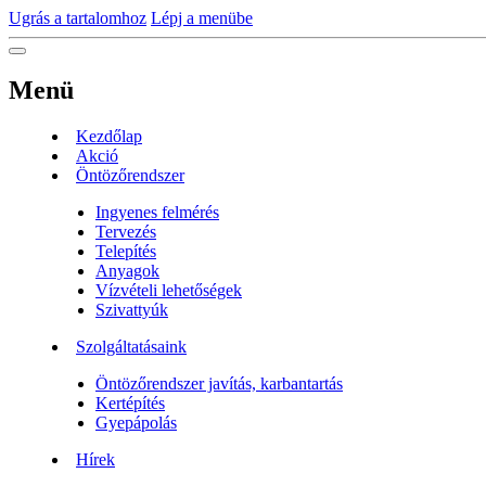
Ugrás a tartalomhoz
Lépj a menübe
Menü
Kezdőlap
Akció
Öntözőrendszer
Ingyenes felmérés
Tervezés
Telepítés
Anyagok
Vízvételi lehetőségek
Szivattyúk
Szolgáltatásaink
Öntözőrendszer javítás, karbantartás
Kertépítés
Gyepápolás
Hírek