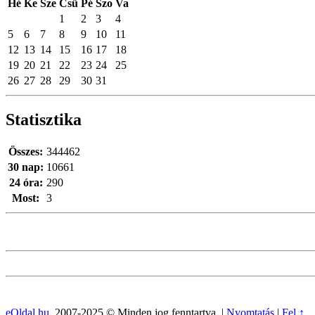
Hé
Ke
Sze
Csü
Pé
Szo
Va
1
2
3
4
5
6
7
8
9
10
11
12
13
14
15
16
17
18
19
20
21
22
23
24
25
26
27
28
29
30
31
Statisztika
Összes:
344462
30 nap:
10661
24 óra:
290
Most:
3
eOldal.hu
, 2007-2025 © Minden jog fenntartva. |
Nyomtatás
|
Fel ↑