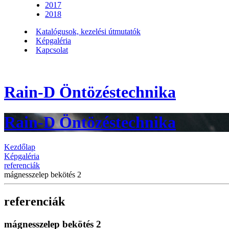
2017
2018
Katalógusok, kezelési útmutatók
Képgaléria
Kapcsolat
Rain-D Öntözéstechnika
Rain-D Öntözéstechnika
Kezdőlap
Képgaléria
referenciák
mágnesszelep bekötés 2
referenciák
mágnesszelep bekötés 2